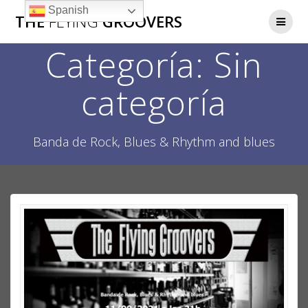
Saltar
Spanish
THE
FLYING
GROOVERS
al
contenido
Categoría:
Sin
categoría
Banda de Rock, Blues & Rhythm and blues