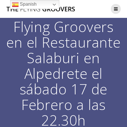
Saltar
Spanish
THE
FLYING
GROOVERS
al
contenido
Flying Groovers
en el Restaurante
Salaburi en
Alpedrete el
sábado 17 de
Febrero a las
22.30h