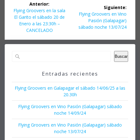
Navegación
Anterior:
Siguiente:
de
Entrada
Flying Groovers en la sala
Siguiente
Flying Groovers en Vino
anterior:
El Garito el sábado 20 de
entrada:
Pasión (Galapagar)
entradas
Enero a las 23:30h –
sábado noche 13/07/24
CANCELADO
Buscar
Entradas recientes
Flying Groovers en Galapagar el sábado 14/06/25 a las
20.30h
Flying Groovers en Vino Pasión (Galapagar) sábado
noche 14/09/24
Flying Groovers en Vino Pasión (Galapagar) sábado
noche 13/07/24