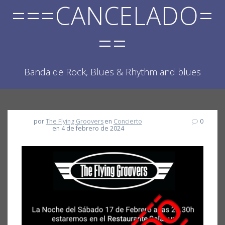
===CANCELADO=
==
Banda de Rock, Blues & Rhythm and blues
por
The Flying Groovers
en
Concierto
0
en 4 de febrero de 2024