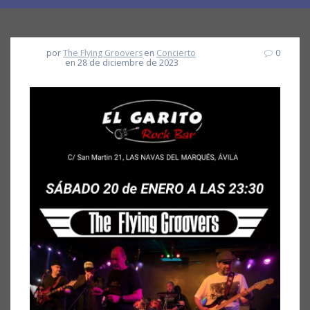
por
The Flying Groovers
en
Concierto
0
en 28 de diciembre de 2023