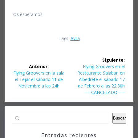
Os esperamos.
Tags:
Avila
Navegación
Siguiente:
de
Siguiente
Anterior:
Flying Groovers en el
Entrada
entrada:
Flying Groovers en la sala
Restaurante Salaburi en
entradas
anterior:
el Tejar el sábado 11 de
Alpedrete el sábado 17
Noviembre a las 24h
de Febrero a las 22.30h
===CANCELADO===
Buscar
Entradas recientes