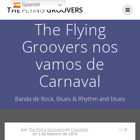
Saltar
Spanish
THE
FLYING
GROOVERS
al
contenido
The Flying
Groovers nos
vamos de
Carnaval
Banda de Rock, Blues & Rhythm and blues
por
The Flying Groovers
en
Concierto
0
en 3 de febrero de 2018