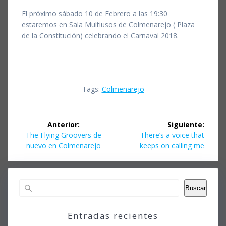
El próximo sábado 10 de Febrero a las 19:30
estaremos en Sala Multiusos de Colmenarejo ( Plaza
de la Constitución) celebrando el Carnaval 2018.
Tags:
Colmenarejo
Navegación
Anterior:
Siguiente:
de
Entrada
Siguiente
The Flying Groovers de
There’s a voice that
anterior:
entrada:
nuevo en Colmenarejo
keeps on calling me
entradas
Buscar
Entradas recientes