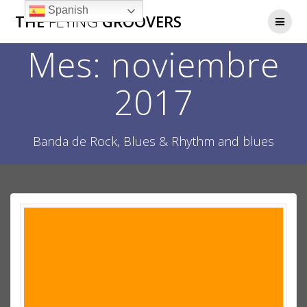
Saltar
Spanish
THE
FLYING
GROOVERS
al
contenido
Mes:
noviembre
2017
Banda de Rock, Blues & Rhythm and blues