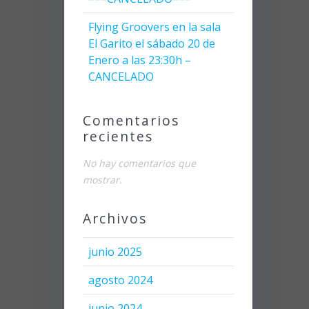
Flying Groovers en la sala
El Garito el sábado 20 de
Enero a las 23:30h –
CANCELADO
Comentarios
recientes
No hay comentarios que
mostrar.
Archivos
junio 2025
agosto 2024
junio 2024