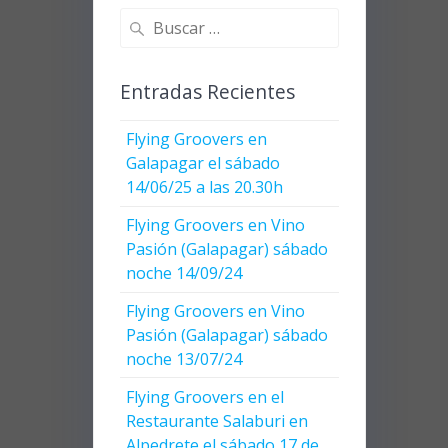
Buscar:
Entradas Recientes
Flying Groovers en
Galapagar el sábado
14/06/25 a las 20.30h
Flying Groovers en Vino
Pasión (Galapagar) sábado
noche 14/09/24
Flying Groovers en Vino
Pasión (Galapagar) sábado
noche 13/07/24
Flying Groovers en el
Restaurante Salaburi en
Alpedrete el sábado 17 de