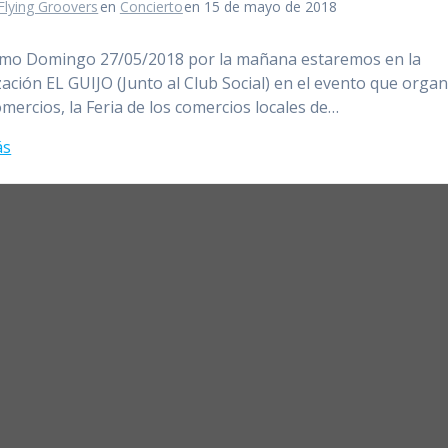
Flying Groovers
en
Concierto
en 15 de mayo de 2018
imo Domingo 27/05/2018 por la mañana estaremos en la
ación EL GUIJO (Junto al Club Social) en el evento que organ
mercios, la Feria de los comercios locales de…
ás