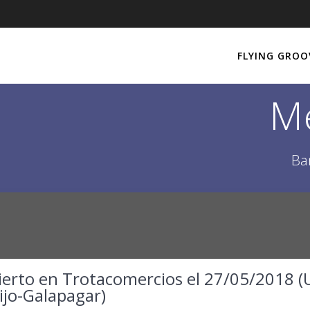
FLYING GROO
M
Ba
ierto en Trotacomercios el 27/05/2018 (
ijo-Galapagar)