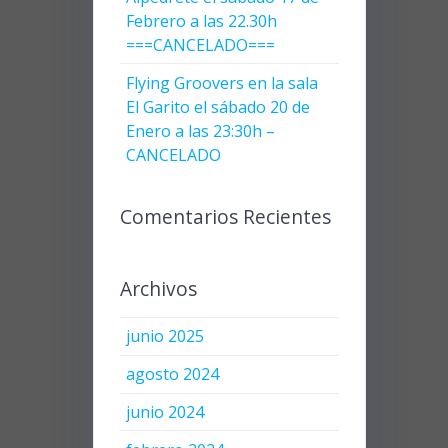
Febrero a las 22.30h
===CANCELADO===
Flying Groovers en la sala
El Garito el sábado 20 de
Enero a las 23:30h –
CANCELADO
Comentarios Recientes
Archivos
junio 2025
agosto 2024
junio 2024