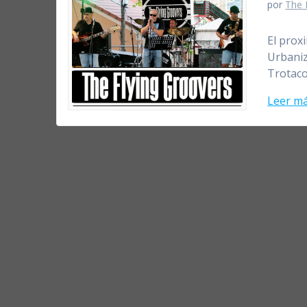
por
The 
El prox
Urbaniz
Trotaco
Leer m