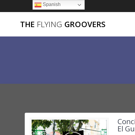
Saltar
Spanish
al
contenido
THE
FLYING
GROOVERS
Conc
El Gu