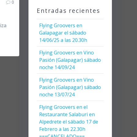
0
Entradas recientes
iza
Flying Groovers en
Galapagar el sábado
14/06/25 a las 20.30h
Flying Groovers en Vino
Pasión (Galapagar) sábado
noche 14/09/24
Flying Groovers en Vino
Pasión (Galapagar) sábado
noche 13/07/24
Flying Groovers en el
Restaurante Salaburi en
Alpedrete el sábado 17 de
Febrero a las 22.30h
===CANCELADO===