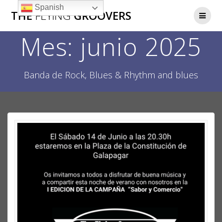
Saltar
Spanish
THE
FLYING
GROOVERS
al
contenido
Mes:
junio 2025
Banda de Rock, Blues & Rhythm and blues