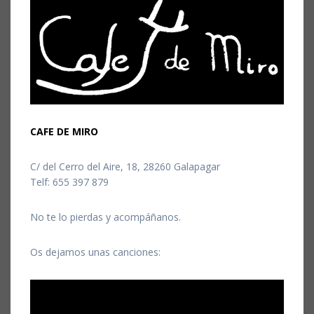
CAFE DE MIRO
C/ del Cerro del Aire, 18, 28260 Galapagar
Telf: 655 397 879
No te lo pierdas y acompáñanos.
Os dejamos unas canciones: