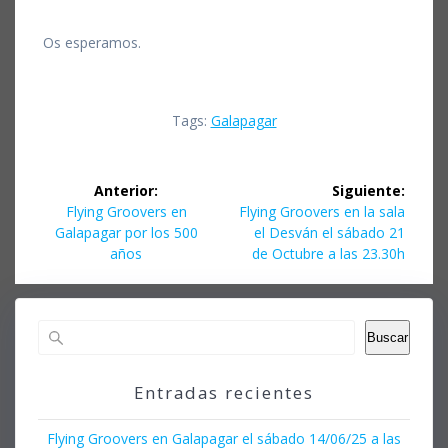
Os esperamos.
Tags:
Galapagar
Navegación
Anterior:
Siguiente:
de
Entrada
Siguiente
Flying Groovers en
Flying Groovers en la sala
anterior:
entrada:
Galapagar por los 500
el Desván el sábado 21
entradas
años
de Octubre a las 23.30h
Buscar
Entradas recientes
Flying Groovers en Galapagar el sábado 14/06/25 a las