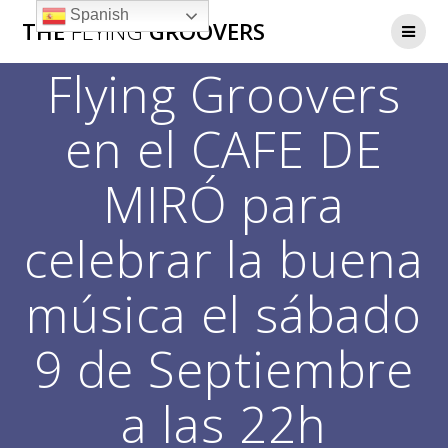
Saltar
Spanish
THE
FLYING
GROOVERS
al
contenido
Flying Groovers
en el CAFE DE
MIRÓ para
celebrar la buena
música el sábado
9 de Septiembre
a las 22h