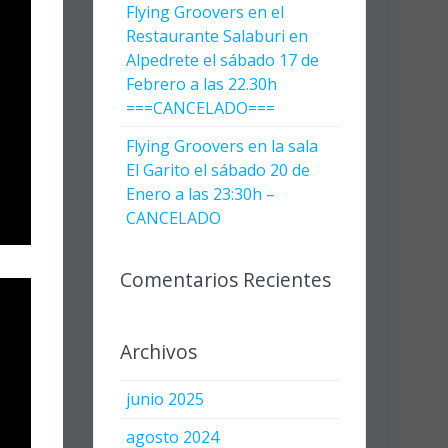
Flying Groovers en el
Restaurante Salaburi en
Alpedrete el sábado 17 de
Febrero a las 22.30h
===CANCELADO===
Flying Groovers en la sala
El Garito el sábado 20 de
Enero a las 23:30h –
CANCELADO
Comentarios Recientes
Archivos
junio 2025
agosto 2024