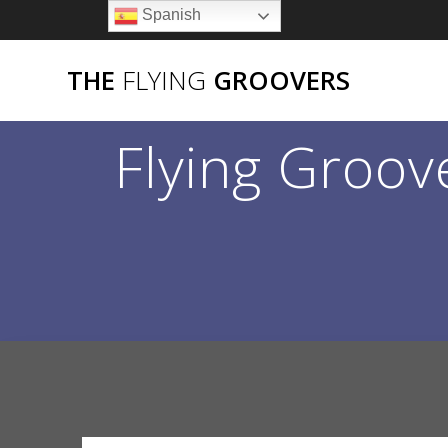
Saltar
Spanish
al
contenido
THE
FLYING
GROOVERS
Flying Groov