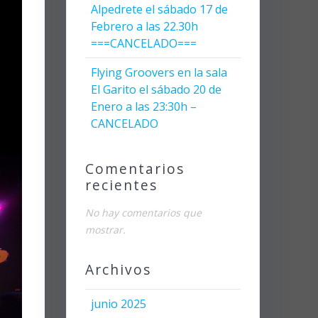
Alpedrete el sábado 17 de
Febrero a las 22.30h
===CANCELADO===
Flying Groovers en la sala
El Garito el sábado 20 de
Enero a las 23:30h –
CANCELADO
Comentarios
recientes
No hay comentarios que
mostrar.
Archivos
junio 2025