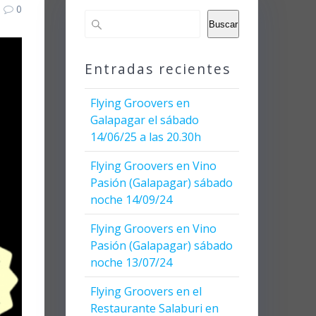
0
Buscar
Entradas recientes
Flying Groovers en
Galapagar el sábado
14/06/25 a las 20.30h
Flying Groovers en Vino
Pasión (Galapagar) sábado
noche 14/09/24
Flying Groovers en Vino
Pasión (Galapagar) sábado
noche 13/07/24
Flying Groovers en el
Restaurante Salaburi en