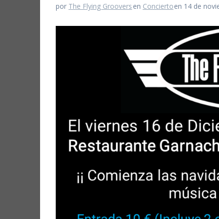
por
The Flying Groovers
en
Concierto
en 14 de nov