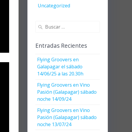
Uncategorized
Buscar:
Entradas Recientes
Flying Groovers en
Galapagar el sábado
14/06/25 a las 20.30h
Flying Groovers en Vino
Pasión (Galapagar) sábado
noche 14/09/24
Flying Groovers en Vino
Pasión (Galapagar) sábado
noche 13/07/24