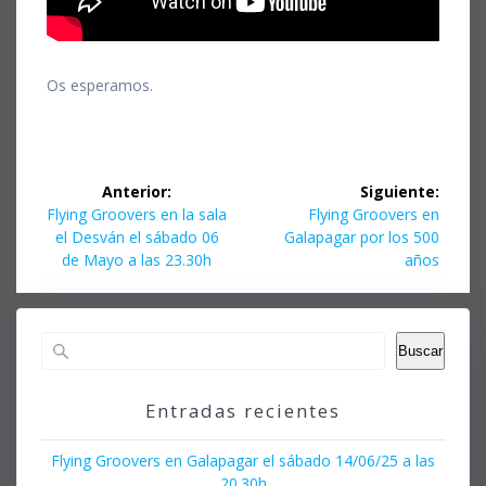
Os esperamos.
Navegación
Anterior:
Siguiente:
de
Entrada
Siguiente
Flying Groovers en la sala
Flying Groovers en
anterior:
entrada:
el Desván el sábado 06
Galapagar por los 500
entradas
de Mayo a las 23.30h
años
Buscar
Entradas recientes
Flying Groovers en Galapagar el sábado 14/06/25 a las
20.30h