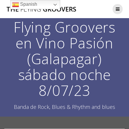
Saltar
Spanish
THE
FLYING
GROOVERS
al
contenido
Flying Groovers
en Vino Pasión
(Galapagar)
sábado noche
8/07/23
Banda de Rock, Blues & Rhythm and blues