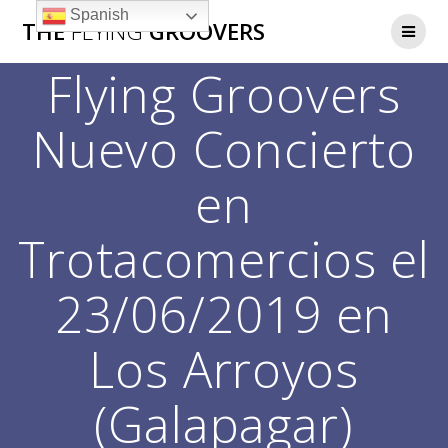
Saltar
Spanish
THE
FLYING
GROOVERS
al
contenido
Flying Groovers
Nuevo Concierto
en
Trotacomercios el
23/06/2019 en
Los Arroyos
(Galapagar)