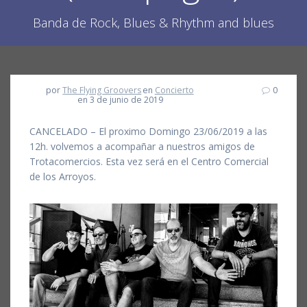
Banda de Rock, Blues & Rhythm and blues
por
The Flying Groovers
en
Concierto
0
en 3 de junio de 2019
CANCELADO – El proximo Domingo 23/06/2019 a las
12h. volvemos a acompañar a nuestros amigos de
Trotacomercios. Esta vez será en el Centro Comercial
de los Arroyos.