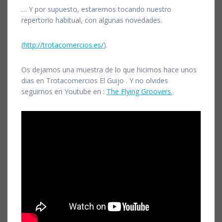
… Y por supuesto, estaremos tocando nuestro
repertorio habitual, con algunas novedades.
(
http://trotacomercios.es/
).
Os dejamos una muestra de lo que hicimos hace unos
dias en Trotacomercios El Guijo . Y no olvides
seguirnos en Youtube en :
The Flying Groovers.