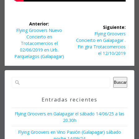
Navegación
Anterior:
Siguiente:
de
Entrada
Flying Groovers Nuevo
Siguiente
Flying Groovers
anterior:
Concierto en
entrada:
Concierto en Galapagar .
entradas
Trotacomercios el
Fin gira Trotacomercios
02/06/2019 en Urb.
el 12/10/2019
Parquelagos (Galapagar)
Buscar
Entradas recientes
Flying Groovers en Galapagar el sábado 14/06/25 a las
20.30h
Flying Groovers en Vino Pasión (Galapagar) sábado
noche 14/09/24